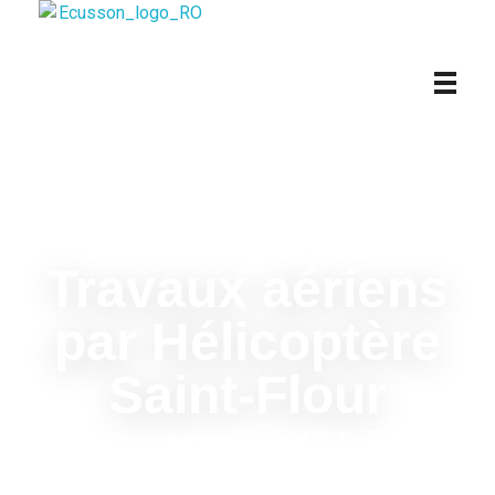
HBE R+O - Hélicoptère Bombardier d'Eau
Travaux aériens
par Hélicoptère
Saint-Flour
Permanence H24 7/7