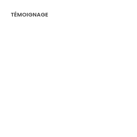
TÉMOIGNAGE
Pyrénées en Ariège – Pyrénées
Orientales – Pyrénées Atlantique – Massif
Central – Montagne Noire – Clermont-
Ferrand – Bordeaux Aquitaine – Rodez –