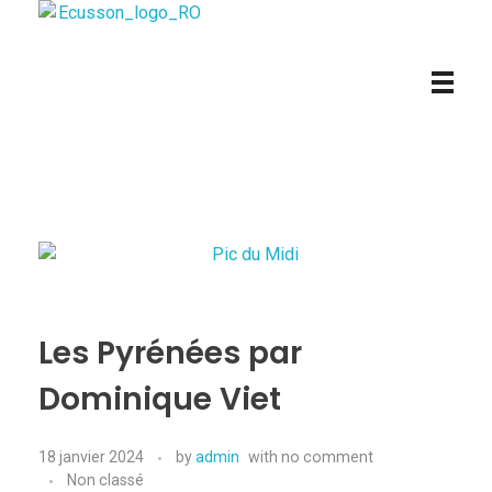
HBE R+O - Hélicoptère Bombardier d'Eau
Les Pyrénées par
Dominique Viet
18 janvier 2024
by
admin
with
no comment
Non classé